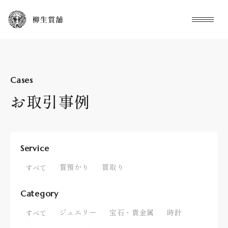
本文までスキップする
メニュ
Cases
お取引事例
Service
質預かり
買取り
すべて
Category
ジュエリー
宝石・貴金属
時計
すべて