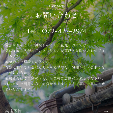
Contact
お問い合わせ
Tel : 072-422-2974
質預かりのこと、買取りのこと、査定についてなど、
気になることがございましたら、お電話・お問い合わせフォ
ームより
お気軽にご相談ください。
査定は無料でおこなっておりますので、質預かり・買取りを
ご検討の方は、
直接またはご予約のうえ、お気軽に店頭にお越しください。
はじめてご利用の方にも分かりやすいよう丁寧にご案内させ
ていただきます。
来店予約