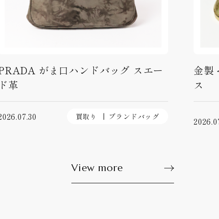
PRADA がま口ハンドバッグ スエー
金製
ド革
ス
2026.07.30
買取り
ブランドバッグ
2026.0
View more
View more