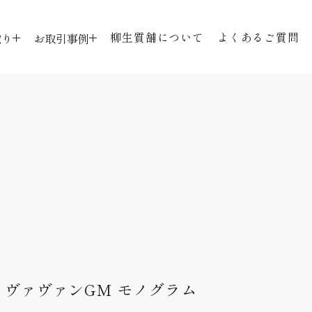
本文までスキップする
柳生質舗について
よくあるご質問
取り
お取引事例
よくあるご質問
柳生質舗について
お取引事例
お客様の声
お取引事例
品
お客様の声
品
ON ヴァヴァンGM モノグラム