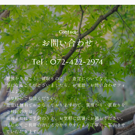
Contact
お問い合わせ
Tel : 072-422-2974
質預かりのこと、買取りのこと、査定についてなど、
気になることがございましたら、お電話・お問い合わせフォ
ームより
お気軽にご相談ください。
査定は無料でおこなっておりますので、質預かり・買取りを
ご検討の方は、
直接またはご予約のうえ、お気軽に店頭にお越しください。
はじめてご利用の方にも分かりやすいよう丁寧にご案内させ
ていただきます。