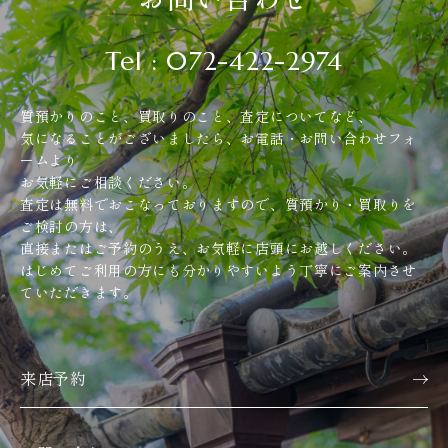
Tel : 072-422-2974
質預かりのこと、買取りのこと、査定についてなど、
気になることがございましたら、お電話・お問い合わせフォ
ームより
お気軽にご相談ください。
査定は無料でおこなっておりますので、質預かり・買取りを
ご検討の方は、
直接またはご予約のうえ、お気軽に店頭にお越しください。
はじめてご利用の方にも分かりやすいよう丁寧にご案内させ
ていただきます。
来店予約