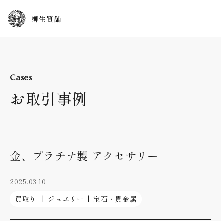
本文までスキップする
メニュ
Cases
お取引事例
金、プラチナ製 アクセサリー
2025.03.10
買取り
ジュエリー
宝石・貴金属