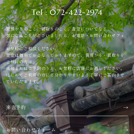
Tel : 072-422-2974
質預かりのこと、買取りのこと、査定についてなど、
気になることがございましたら、お電話・お問い合わせフォ
ームより
お気軽にご相談ください。
査定は無料でおこなっておりますので、質預かり・買取りを
ご検討の方は、
直接またはご予約のうえ、お気軽に店頭にお越しください。
はじめてご利用の方にも分かりやすいよう丁寧にご案内させ
ていただきます。
来店予約
お問い合わせフォーム